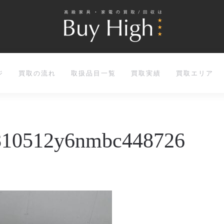
ジ
買取の流れ
取扱品目一覧
買取実績
買取エリア
810512y6nmbc448726