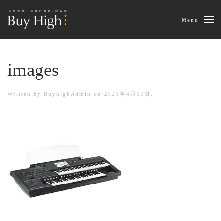
Menu
images
Written by
BuyhighAdmin
on
2021年4月13日
.